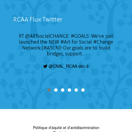
RCAA Flux Twitter
RT
@ARTsocialCHANGE
:
#GOALS
: We've just
launched the NEW
#Art
for Social
#Change
Network (#ASCN)! Our goals are to: build
bridges, support…
@CNAL_RCAA déc 6
Politique d’équité et d’antidiscrimination