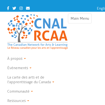
Skip
to
Facebook
Twitter
Instagram
Contact
Engl
main
Us
content
Main Menu
Toggle
navigation
À propos
Événements
La carte des arts et de
l'apprentissage du Canada
Communauté
Ressources