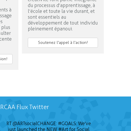
du processus d’apprentissage, à
nts à
l’école et toute la vie durant, et
issage
sont essentiels au
es
développement de tout individu
n plus
pleinement épanoui.
ulter
écente
Soutenez l'appel à l'action!
sion!
RCAA Flux Twitter
📣 CALL FOR ARTISTS The Sustainable on
RT
@ARTsocialCHANGE
:
#GOALS
: We've
just launched the NEW
the Go Conference (SOTG 2022) will
#Art
for Social