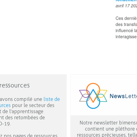
avril 17 20
Ces derniè
des transf
influencé l
interagisse
ressources
avons compilé une
liste de
urces
pour le secteur des
t de l'apprentissage
ant des retombées de
Notre newsletter bimens
D-19.
contient une pléthore 
ressources précieuses, tell
ez nos pages de ressources