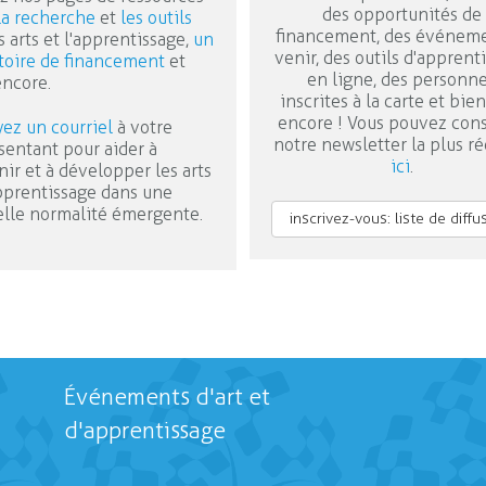
des opportunités de
la recherche
et
les outils
financement, des événeme
s arts et l'apprentissage,
un
venir, des outils d'apprent
toire de financement
et
en ligne, des personn
encore.
inscrites à la carte et bie
encore ! Vous pouvez cons
ez un courriel
à votre
notre newsletter la plus r
sentant pour aider à
ici
.
nir et à développer les arts
apprentissage dans une
lle normalité émergente.
inscrivez-vous: liste de diffu
Événements d'art et
d'apprentissage