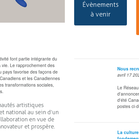
Évènements
à venir
ité font partie intégrante du
la vie. Le rapprochement des
Nous recru
u pays favorise des façons de
avril 17 20
es Canadiens et les Canadiennes
es transformations sociales,
Le Réseau 
s.
d'annoncer
d'été Cana
autés artistiques
postes ci-d
et national au sein d’un
llaboration en vue de
nnovateur et prospère.
La culture
fondement