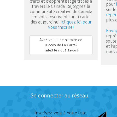
d'arts et d'apprentissage tracés à
pour
travers le Canada. Rejoignez la
sur le
communauté créative du Canada
réper
en vous inscrivant sur la carte
plus 
dès aujourd'hui !
cliquez ici pour
vous inscrire!
Envoy
repré
Avez-vous une histoire de
soute
succès de La Carte?
et l'
Faites le nous savoir!
nouve
Se connecter au réseau
Inscrivez-vous à notre liste