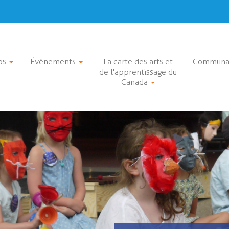
os
Événements
La carte des arts et
Communa
de l'apprentissage du
Canada