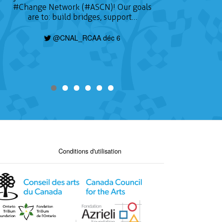
take place on January 24, 2022 and will
#Change
Network (#ASCN)! Our goals
focus on three themes of gender,
are to: build bridges, support…
education for sustainable development,
and Indigeneity. Deadline is today, find
@CNAL_RCAA déc 6
out how to apply here:
https://t.co/nHzjhzZRCP
@CNAL_RCAA déc 6
Conditions d'utilisation