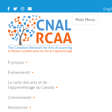
Skip
to
Facebook
Twitter
Instagram
Contact
Engl
main
Us
content
Main Menu
Toggle
navigation
À propos
Événements
La carte des arts et de
l'apprentissage du Canada
Communauté
Ressources