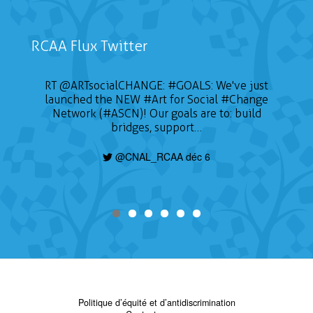
RCAA Flux Twitter
RT
@ARTsocialCHANGE
:
#GOALS
: We've just
launched the NEW
#Art
for Social
#Change
Network (#ASCN)! Our goals are to: build
bridges, support…
@CNAL_RCAA déc 6
Politique d’équité et d’antidiscrimination