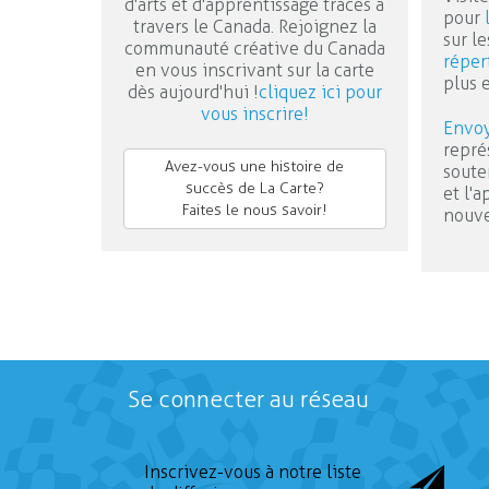
d'arts et d'apprentissage tracés à
pour
travers le Canada. Rejoignez la
sur le
communauté créative du Canada
réper
en vous inscrivant sur la carte
plus 
dès aujourd'hui !
cliquez ici pour
vous inscrire!
Envoy
repré
Avez-vous une histoire de
soute
succès de La Carte?
et l'
Faites le nous savoir!
nouve
Se connecter au réseau
Inscrivez-vous à notre liste