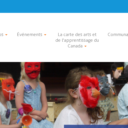
os
Événements
La carte des arts et
Communa
de l'apprentissage du
Canada