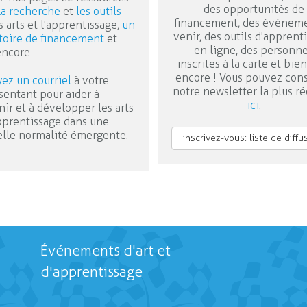
des opportunités de
la recherche
et
les outils
financement, des événeme
s arts et l'apprentissage,
un
venir, des outils d'apprent
toire de financement
et
en ligne, des personn
encore.
inscrites à la carte et bie
encore ! Vous pouvez cons
ez un courriel
à votre
notre newsletter la plus r
sentant pour aider à
ici
.
nir et à développer les arts
apprentissage dans une
lle normalité émergente.
inscrivez-vous: liste de diffu
Événements d'art et
d'apprentissage