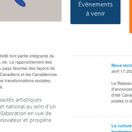
Évènements
à venir
ité font partie intégrante du
la vie. Le rapprochement des
Nous recru
u pays favorise des façons de
avril 17 20
es Canadiens et les Canadiennes
es transformations sociales,
Le Réseau 
s.
d'annoncer
d'été Cana
autés artistiques
postes ci-d
et national au sein d’un
llaboration en vue de
nnovateur et prospère.
La culture
fondement