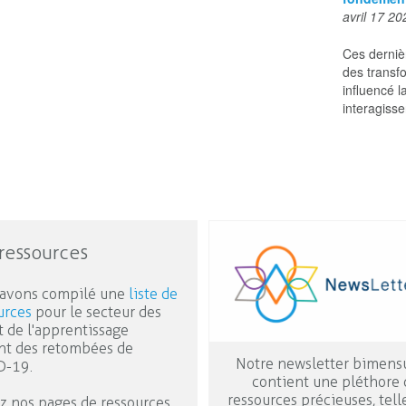
avril 17 20
Ces derniè
des transf
influencé l
interagisse
ressources
avons compilé une
liste de
urces
pour le secteur des
t de l'apprentissage
ant des retombées de
Notre newsletter bimens
D-19.
contient une pléthore 
ressources précieuses, tell
ez nos pages de ressources