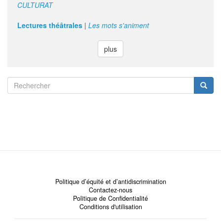
CULTURAT
Lectures théâtrales
|
Les mots s'animent
plus
Search
form
Rechercher
Politique d’équité et d’antidiscrimination
Contactez-nous
Politique de Confidentialité
Conditions d'utilisation