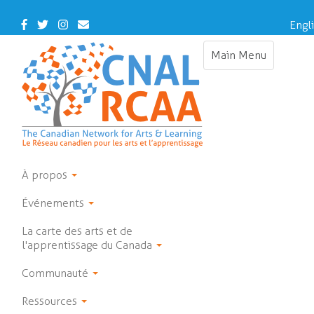
Skip
to
Facebook
Twitter
Instagram
Contact Us
Engl
main
content
Main Menu
Toggle navigat
À propos
Événements
La carte des arts et de
l'apprentissage du Canada
Communauté
Ressources