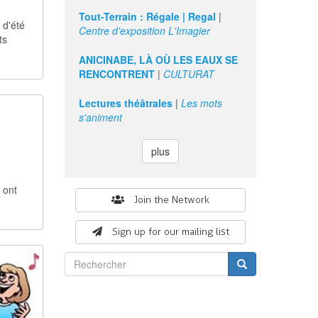
Tout-Terrain : Régale | Regal
|
 d'été
Centre d'exposition L'Imagier
ts
ANICINABE, LÀ OÙ LES EAUX SE
RENCONTRENT
|
CULTURAT
Lectures théâtrales
|
Les mots
s'animent
plus
 ont
Search
Join the Network
form
Sign up for our mailing list
Rechercher