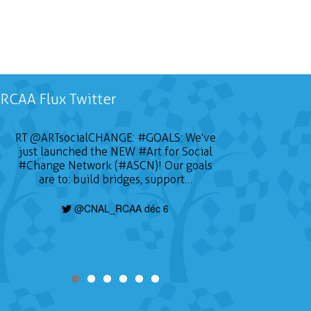
RCAA Flux Twitter
RT
@ARTsocialCHANGE
:
#GOALS
: We've
just launched the NEW
#Art
for Social
#Change
Network (#ASCN)! Our goals
are to: build bridges, support…
@CNAL_RCAA déc 6