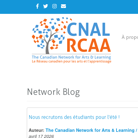
Skip
Facebook
Twitter
Instagram
Contact
to
Us
main
content
À prop
Network Blog
Nous recrutons des étudiants pour l'été !
Auteur:
The Canadian Network for Arts & Learning / 
avril 17 2026