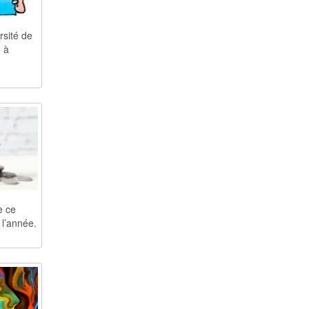
rsité de
 à
e ce
 l’année.