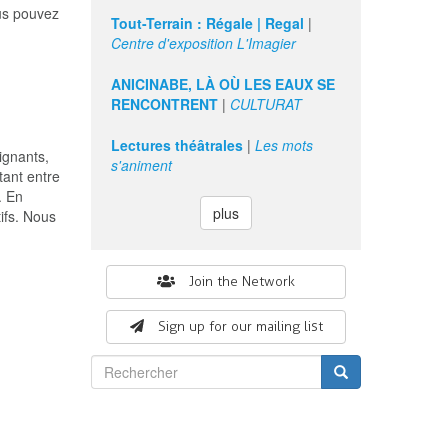
ous pouvez
Tout-Terrain : Régale | Regal
|
Centre d'exposition L'Imagier
ANICINABE, LÀ OÙ LES EAUX SE
RENCONTRENT
|
CULTURAT
Lectures théâtrales
|
Les mots
ignants,
s'animent
tant entre
. En
plus
tifs. Nous
Search
Join the Network
form
Sign up for our mailing list
Rechercher