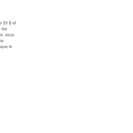
e 25 $ et
 les
re, vous
me
sque le