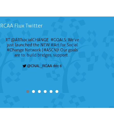
RCAA Flux Twitter
RT
@ARTsocialCHANGE
:
#GOALS
: We've
just launched the NEW
#Art
for Social
#Change
Network (#ASCN)! Our goals
are to: build bridges, support…
@CNAL_RCAA déc 6