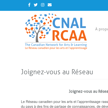
Skip
Facebook
Twitter
Instagram
Contact
to
Us
main
content
À prop
Joignez-vous au Réseau
Joignez-vous au Réseau
Le Réseau canadien pour les arts et l’apprentissage ras
du pays à des fins de partage de connaissances, de déve