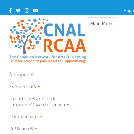
Skip
to
Facebook
Twitter
Instagram
Contact
Engl
main
Us
content
Main Menu
Toggle
navigation
À propos
Événements
La carte des arts et de
l'apprentissage du Canada
Communauté
Ressources