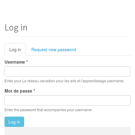
Log in
Primary
Log in
(active
Request new password
tab)
tabs
Username
*
Enter your Le réseau canadien pour les arts et l'apprentissage username.
Mot de passe
*
Enter the password that accompanies your username.
Log in