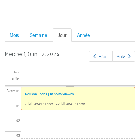
Primary
Mois
Semaine
Jour
(active
Année
tab)
tabs
Mercredi, Juin 12, 2024
Préc.
Suiv.
Jour
entier
Avant 01
Melissa Johns | hand-me-downs
7 juin 2024 - 17:00
-
20 juil 2024 - 17:00
01
02
03