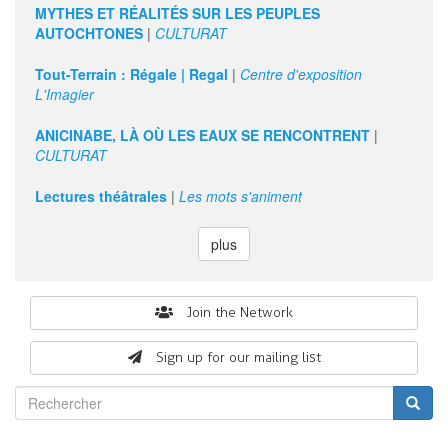
13
MYTHES ET RÉALITÉS SUR LES PEUPLES
AUTOCHTONES
|
CULTURAT
14
Tout-Terrain : Régale | Regal
|
Centre d'exposition
L'Imagier
15
ANICINABE, LÀ OÙ LES EAUX SE RENCONTRENT
|
16
CULTURAT
Lectures théâtrales
|
Les mots s'animent
17
18
plus
19
Search
Join the Network
20
form
Sign up for our mailing list
21
Rechercher
22