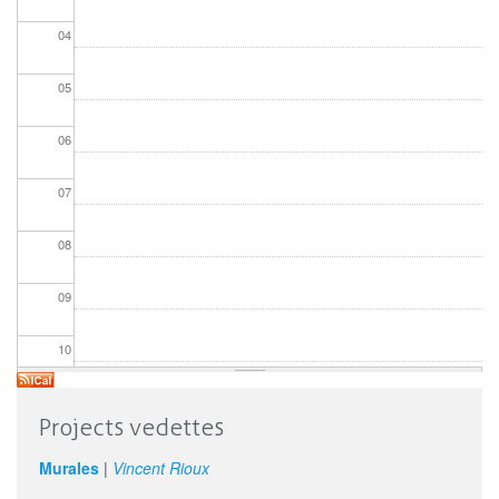
04
05
06
07
08
09
10
11
Projects vedettes
12
Murales
|
Vincent Rioux