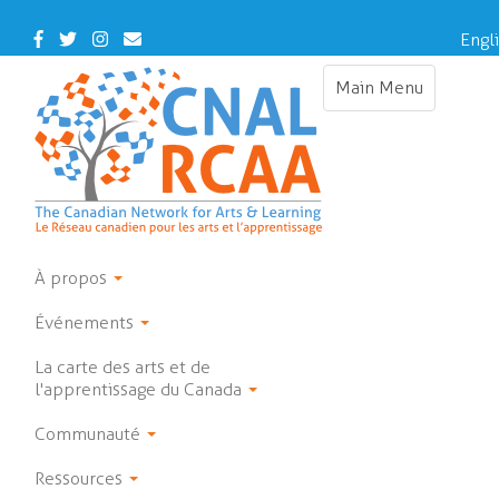
Skip
to
Facebook
Twitter
Instagram
Contact
Engl
main
Us
content
Main Menu
Toggle
navigation
À propos
Événements
La carte des arts et de
l'apprentissage du Canada
Communauté
Ressources