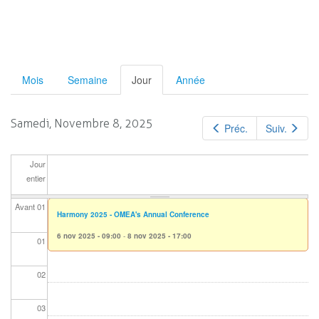
Primary
Mois
Semaine
Jour
(active
Année
tab)
tabs
Samedi, Novembre 8, 2025
Préc.
Suiv.
Jour
entier
Avant 01
Harmony 2025 - OMEA's Annual Conference
6 nov 2025 - 09:00
-
8 nov 2025 - 17:00
01
02
03