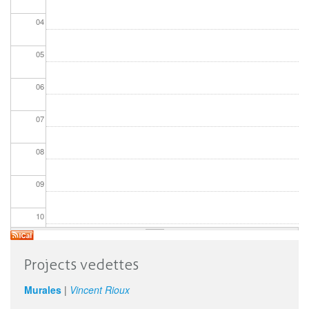
04
05
06
07
08
09
10
11
Projects vedettes
12
Murales
|
Vincent Rioux