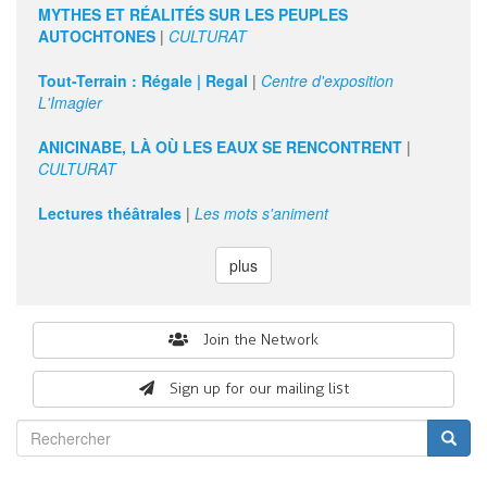
13
MYTHES ET RÉALITÉS SUR LES PEUPLES
AUTOCHTONES
|
CULTURAT
14
Tout-Terrain : Régale | Regal
|
Centre d'exposition
L'Imagier
15
ANICINABE, LÀ OÙ LES EAUX SE RENCONTRENT
|
16
CULTURAT
Lectures théâtrales
|
Les mots s'animent
17
18
plus
19
Search
Join the Network
20
form
Sign up for our mailing list
21
Rechercher
22