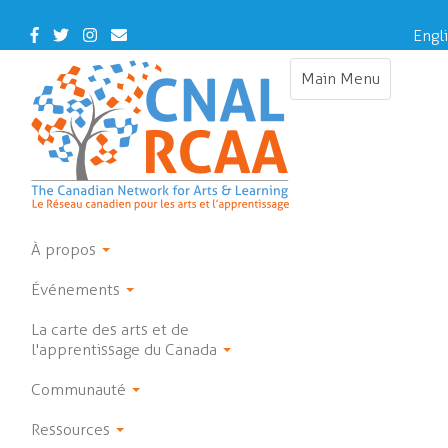
Skip
to
Facebook
Twitter
Instagram
Contact
Engl
main
Us
content
Main Menu
Toggle
navigation
À propos
Événements
La carte des arts et de
l'apprentissage du Canada
Communauté
Ressources