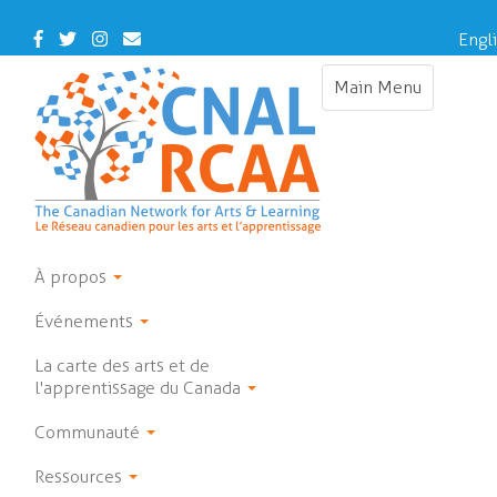
Skip
to
Facebook
Twitter
Instagram
Contact
Engl
main
Us
content
Main Menu
Toggle
navigation
À propos
Événements
La carte des arts et de
l'apprentissage du Canada
Communauté
Ressources