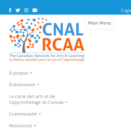
Skip
to
Facebook
Twitter
Instagram
Contact
Engl
main
Us
content
Main Menu
Toggle
navigation
À propos
Événements
La carte des arts et de
l'apprentissage du Canada
Communauté
Ressources