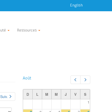
English
uté
Ressources
Août
Préc.
Suiv.
D
L
M
M
J
V
S
Suiv.
1