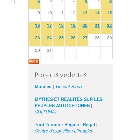
2
3
4
5
6
7
8
9
10
11
12
13
14
15
16
17
18
19
20
21
22
23
24
25
26
27
28
29
30
31
Projects vedettes
Murales
|
Vincent Rioux
MYTHES ET RÉALITÉS SUR LES
PEUPLES AUTOCHTONES
|
CULTURAT
Tout-Terrain : Régale | Regal
|
Centre d'exposition L'Imagier