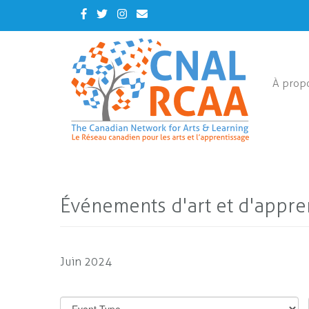
Skip
Facebook
Twitter
Instagram
Contact
to
Us
main
content
À prop
Événements d'art et d'appren
Juin 2024