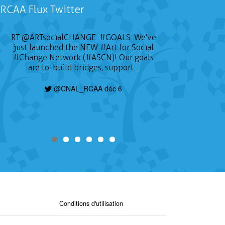
RCAA Flux Twitter
RT
@ARTsocialCHANGE
:
#GOALS
: We've
just launched the NEW
#Art
for Social
#Change
Network (#ASCN)! Our goals
are to: build bridges, support…
@CNAL_RCAA déc 6
Conditions d'utilisation