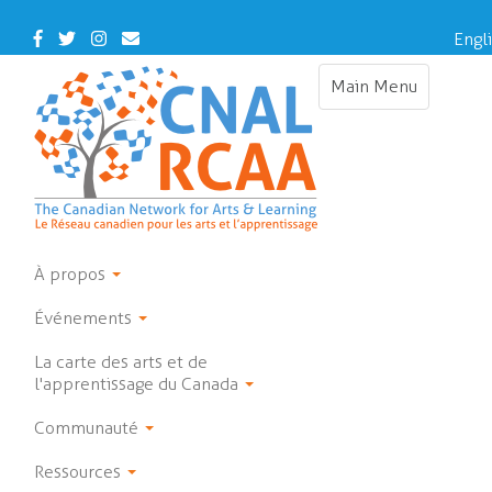
Skip
to
Facebook
Twitter
Instagram
Contact
Engl
main
Us
content
Main Menu
Toggle
navigation
À propos
Événements
La carte des arts et de
l'apprentissage du Canada
Communauté
Ressources