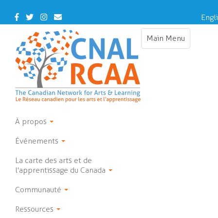
Skip
to
Facebook
Twitter
Instagram
Contact
Engl
main
Us
content
Main Menu
Toggle
navigation
À propos
Événements
La carte des arts et de
l'apprentissage du Canada
Communauté
Ressources