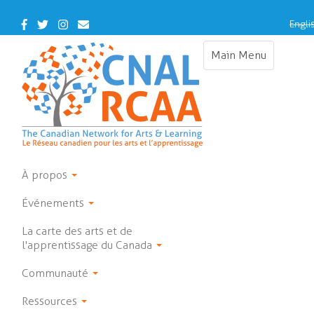
Skip
to
Facebook
Twitter
Instagram
Contact
Engli
main
Us
content
Main Menu
Toggle
navigation
À propos
Événements
La carte des arts et de
l'apprentissage du Canada
Communauté
Ressources