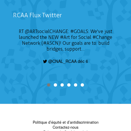
RCAA Flux Twitter
RT
@ARTsocialCHANGE
:
#GOALS
: We've just
launched the NEW
#Art
for Social
#Change
Network (#ASCN)! Our goals are to: build
bridges, support…
@CNAL_RCAA déc 6
Politique d’équité et d’antidiscrimination
Contactez-nous