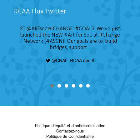
RCAA Flux Twitter
RT
@ARTsocialCHANGE
:
#GOALS
: We've just
launched the NEW
#Art
for Social
#Change
Network (#ASCN)! Our goals are to: build
bridges, support…
@CNAL_RCAA déc 6
Politique d’équité et d’antidiscrimination
Contactez-nous
Politique de Confidentialité