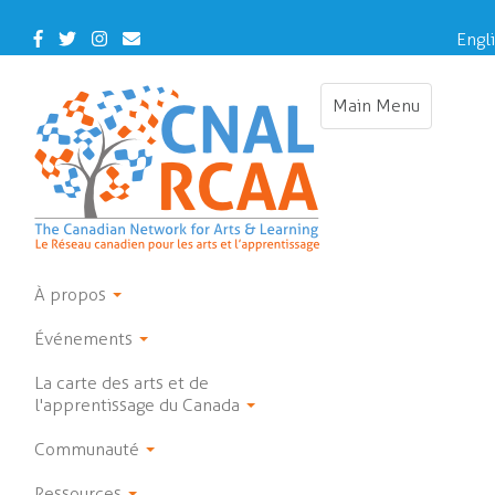
Skip
to
Facebook
Twitter
Instagram
Contact
Engl
main
Us
Franç
content
Main Menu
Toggle
navigation
À propos
Événements
La carte des arts et de
l'apprentissage du Canada
Communauté
Ressources