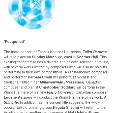
*Postponed*
The finale concert of Esprit’s Koerner Hall series,
Taiko Returns
,
will take place on
Sunday March 22, 2020
in
Koerner Hall
. This
exciting concert features a diverse and eclectic selection of music,
with several works written by composers who will also be soloists
performing in their own compositions: Anishinaabekwe composer
and performer
Barbara Croall
will perform as vocalist and
traditional flutist in her
Mijidwewinan (Messages)
, Canadian
composer and pianist
Christopher Goddard
will perform in the
World Premiere of his new
Piano Concerto
, Canadian composer
Eugene Astapov
will conduct the World Premiere of his work,
A
Still Life
. In addition, as the concert title suggests, the wildly
popular taiko drumming group
Nagata Shachu
will return to the
Esprit stage for another performance of
Maki Ishii’s
Mono-