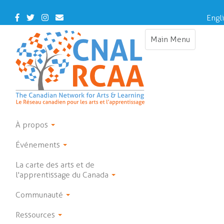
Skip
to
Facebook
Twitter
Instagram
Contact
Engl
main
Us
content
Main Menu
Toggle
navigation
À propos
Événements
La carte des arts et de
l'apprentissage du Canada
Communauté
Ressources