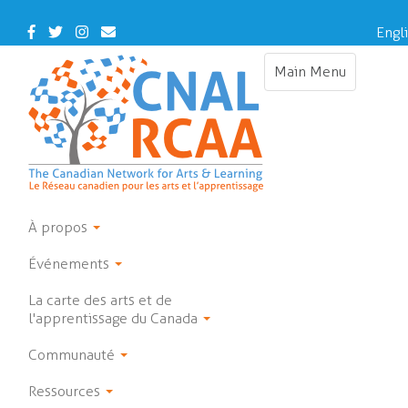
Skip
to
Facebook
Twitter
Instagram
Contact
Engl
main
Us
content
Main Menu
Toggle
navigation
À propos
Événements
La carte des arts et de
l'apprentissage du Canada
Communauté
Ressources