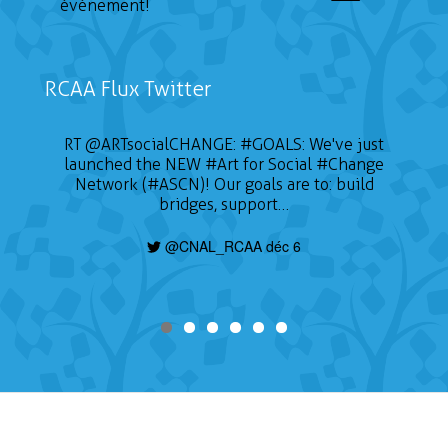
événement!
RCAA Flux Twitter
RT
@ARTsocialCHANGE
:
#GOALS
: We've just
launched the NEW
#Art
for Social
#Change
Network (#ASCN)! Our goals are to: build
bridges, support…
@CNAL_RCAA déc 6