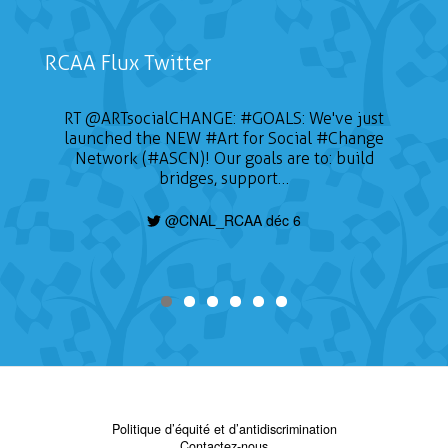
RCAA Flux Twitter
RT
@ARTsocialCHANGE
:
#GOALS
: We've just
launched the NEW
#Art
for Social
#Change
Network (#ASCN)! Our goals are to: build
bridges, support…
@CNAL_RCAA déc 6
Politique d’équité et d’antidiscrimination
Contactez-nous