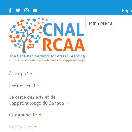
Skip
to
Facebook
Twitter
Instagram
Contact
Engl
main
Us
content
Main Menu
Toggle
navigation
À propos
Événements
La carte des arts et de
l'apprentissage du Canada
Communauté
Ressources