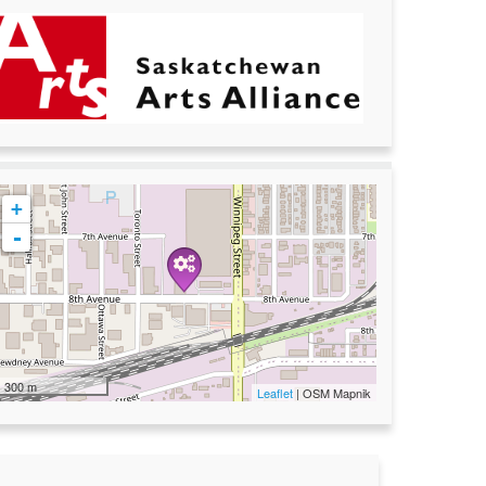
+
-
300 m
Leaflet
| OSM Mapnik