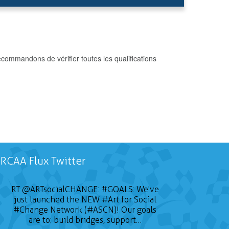
commandons de vérifier toutes les qualifications
RCAA Flux Twitter
RT
@ARTsocialCHANGE
:
#GOALS
: We've
just launched the NEW
#Art
for Social
#Change
Network (#ASCN)! Our goals
are to: build bridges, support…