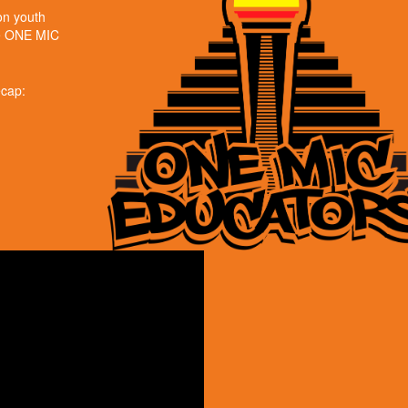
on youth
se ONE MIC
ecap: