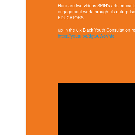
Here are two videos SPIN's arts educati
engagement work through his enterpri
EDUCATORS.
6ix in the 6ix Black Youth Consultation r
https://youtu.be/dgt66WoVhfc