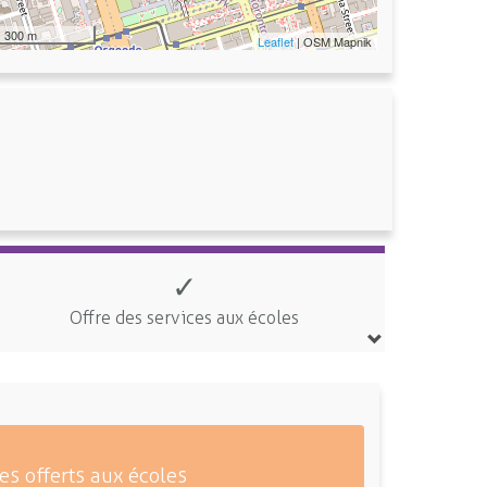
300 m
Leaflet
| OSM Mapnik
✓
Offre des services aux écoles
es offerts aux écoles