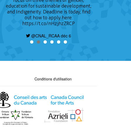
focus on three themes of gender,
education for sustainable development,
and Indigeneity. Deadline is today, find
out how to apply here:
https://t.co/nHzjhzZRCP
@CNAL_RCAA déc 6
Conditions d'utilisation