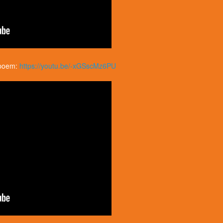
 poem:
https://youtu.be/-xGSscMz6PU