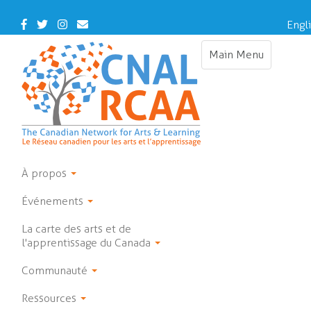
Skip
to
Facebook
Twitter
Instagram
Contact
Engl
main
Us
content
Main Menu
Toggle
navigation
À propos
Événements
La carte des arts et de
l'apprentissage du Canada
Communauté
Ressources