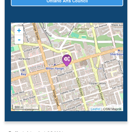
Ontario Arts Council
+
-
300 m
Leaflet
| OSM Mapnik