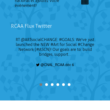
national et ajoutez votre
événement!
RCAA Flux Twitter
RT
@ARTsocialCHANGE
:
#GOALS
: We've just
launched the NEW
#Art
for Social
#Change
Network (#ASCN)! Our goals are to: build
bridges, support…
@CNAL_RCAA déc 6