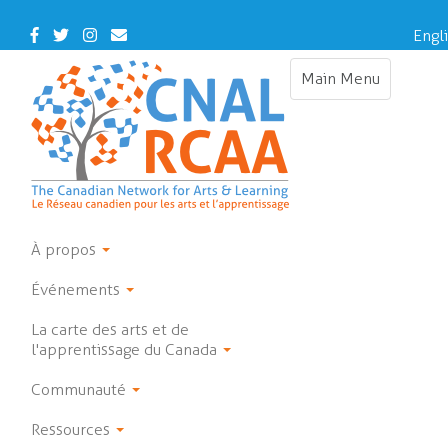
Skip
to
Facebook
Twitter
Instagram
Contact
Engl
main
Us
content
Main Menu
Toggle
navigation
À propos
Événements
La carte des arts et de
l'apprentissage du Canada
Communauté
Ressources