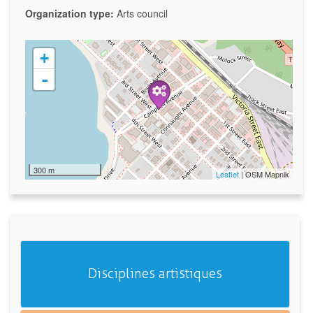
Organization type:
Arts council
+
-
300 m
Leaflet
| OSM Mapnik
Disciplines artistiques