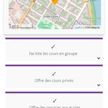
300 m
Leaflet
| OSM Mapnik
✓
Facilite les cours en groupe
✓
Offre des cours privés
✓
Offre des services aux écoles