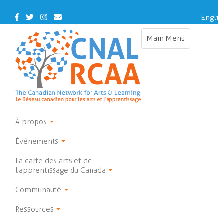
Skip
to
Facebook
Twitter
Instagram
Contact
Engl
main
Us
content
Main Menu
Toggle
navigation
À propos
Événements
La carte des arts et de
l'apprentissage du Canada
Communauté
Ressources