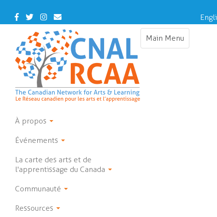
Skip
to
Facebook
Twitter
Instagram
Contact
Engl
main
Us
content
Main Menu
Toggle
navigation
À propos
Événements
La carte des arts et de
l'apprentissage du Canada
Communauté
Ressources