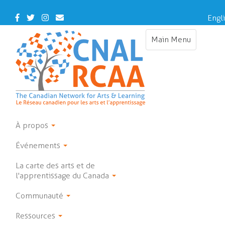
Skip
to
Facebook
Twitter
Instagram
Contact
Engl
main
Us
content
Main Menu
Toggle
navigation
À propos
Événements
La carte des arts et de
l'apprentissage du Canada
Communauté
Ressources