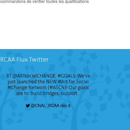
commandons de vérifier toutes les qualifications
RCAA Flux Twitter
RT
@ARTsocialCHANGE
:
#GOALS
: We've
just launched the NEW
#Art
for Social
#Change
Network (#ASCN)! Our goals
are to: build bridges, support…
@CNAL_RCAA déc 6