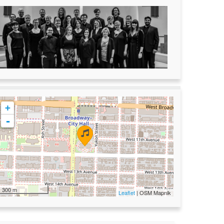
+
-
300 m
Leaflet
| OSM Mapnik