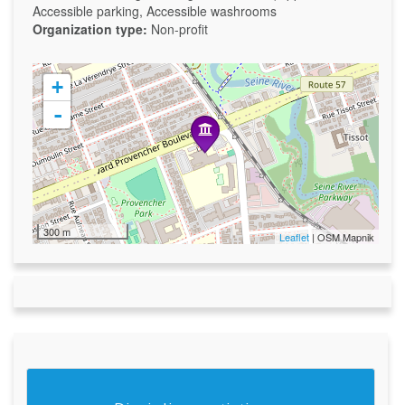
Accessible parking, Accessible washrooms
Organization type:
Non-profit
+
-
300 m
Leaflet
| OSM Mapnik