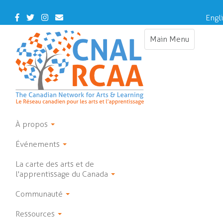
Skip
to
Facebook
Twitter
Instagram
Contact
Engl
main
Us
content
Main Menu
Toggle
navigation
À propos
Événements
La carte des arts et de
l'apprentissage du Canada
Communauté
Ressources