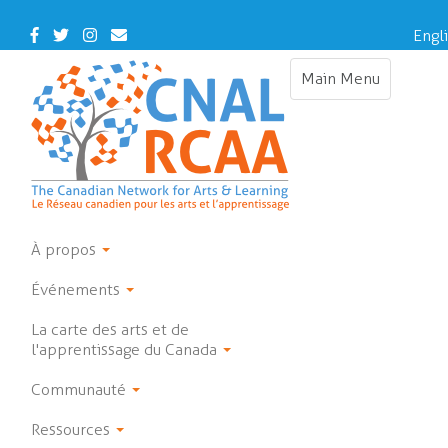
Skip
to
Facebook
Twitter
Instagram
Contact
Engl
main
Us
content
Main Menu
Toggle
navigation
À propos
Événements
La carte des arts et de
l'apprentissage du Canada
Communauté
Ressources