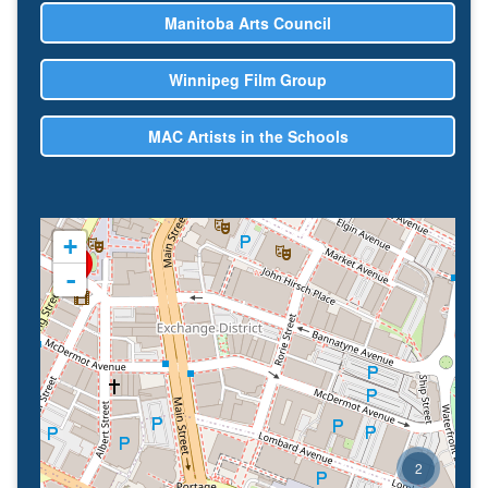
Manitoba Arts Council
Winnipeg Film Group
MAC Artists in the Schools
+
-
2