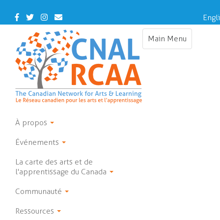
Skip
to
Facebook
Twitter
Instagram
Contact
Engl
main
Us
content
Main Menu
Toggle
navigation
À propos
Événements
La carte des arts et de
l'apprentissage du Canada
Communauté
Ressources