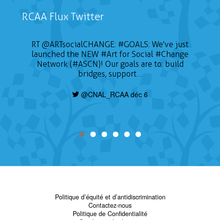
RCAA Flux Twitter
RT
@ARTsocialCHANGE
:
#GOALS
: We've just
launched the NEW
#Art
for Social
#Change
Network (#ASCN)! Our goals are to: build
bridges, support…
@CNAL_RCAA déc 6
Politique d’équité et d’antidiscrimination
Contactez-nous
Politique de Confidentialité