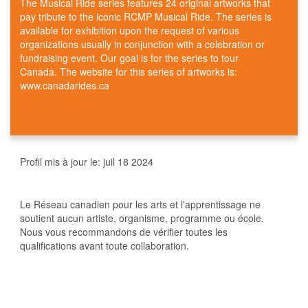
The Musical Ride series features 24 original artworks that
pay tribute to the iconic RCMP Musical Ride. The series is
available for exhibition upon the request of various
organizations usually in conjunction with a celebration or
fundraising event. Our goal is for the series to tour
Canada. The website for this series of artworks is:
www.canadarides.ca
Profil mis à jour le:
juil 18 2024
Le Réseau canadien pour les arts et l'apprentissage ne
soutient aucun artiste, organisme, programme ou école.
Nous vous recommandons de vérifier toutes les
qualifications avant toute collaboration.