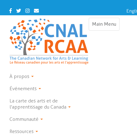
Skip
to
Facebook
Twitter
Instagram
Contact
Engl
main
Us
content
Main Menu
Toggle
navigation
À propos
Événements
La carte des arts et de
l'apprentissage du Canada
Communauté
Ressources