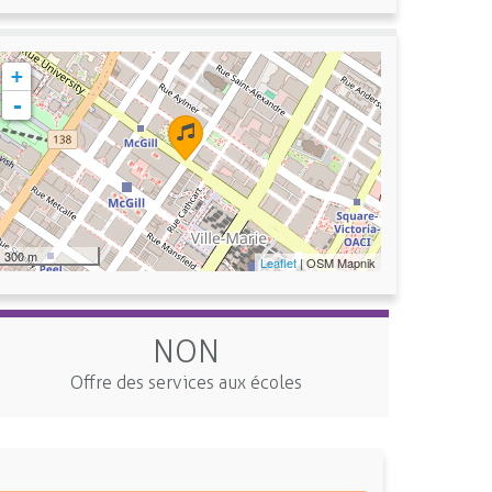
+
-
300 m
Leaflet
| OSM Mapnik
NON
Offre des services aux écoles