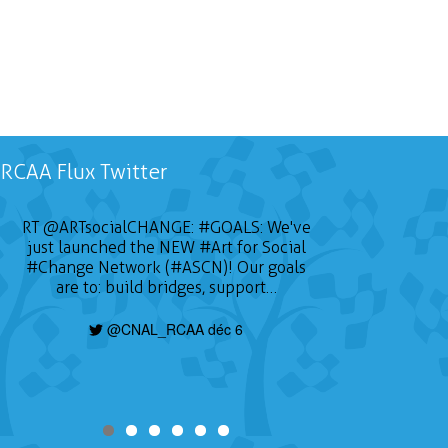
RCAA Flux Twitter
RT
@ARTsocialCHANGE
:
#GOALS
: We've
just launched the NEW
#Art
for Social
#Change
Network (#ASCN)! Our goals
are to: build bridges, support…
@CNAL_RCAA déc 6