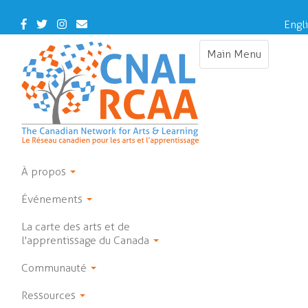
Skip
to
Facebook
Twitter
Instagram
Contact
Engl
main
Us
content
Main Menu
Toggle
navigation
À propos
Événements
La carte des arts et de
l'apprentissage du Canada
Communauté
Ressources