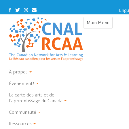
Skip
to
Facebook
Twitter
Instagram
Contact
Engl
main
Us
content
Main Menu
Toggle
navigation
À propos
Événements
La carte des arts et de
l'apprentissage du Canada
Communauté
Ressources