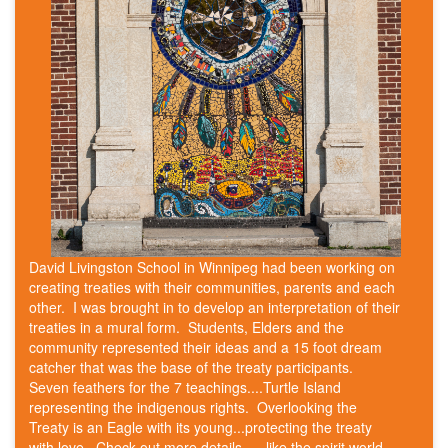
David Livingston School in Winnipeg had been working on
creating treaties with their communities, parents and each
other. I was brought in to develop an interpretation of their
treaties in a mural form. Students, Elders and the
community represented their ideas and a 15 foot dream
catcher that was the base of the treaty participants.
Seven feathers for the 7 teachings....Turtle Island
representing the indigenous rights. Overlooking the
Treaty is an Eagle with its young...protecting the treaty
with love. Check out more details......like the spirit world