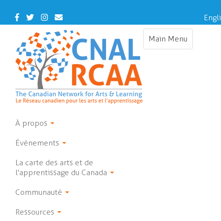
Skip
to
Facebook
Twitter
Instagram
Contact
Engl
main
Us
content
Main Menu
Toggle
navigation
À propos
Événements
La carte des arts et de
l'apprentissage du Canada
Communauté
Ressources