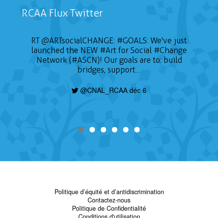
RCAA Flux Twitter
RT
@ARTsocialCHANGE
:
#GOALS
: We've just
launched the NEW
#Art
for Social
#Change
Network (#ASCN)! Our goals are to: build
bridges, support…
@CNAL_RCAA déc 6
Politique d’équité et d’antidiscrimination
Contactez-nous
Politique de Confidentialité
Conditions d'utilisation