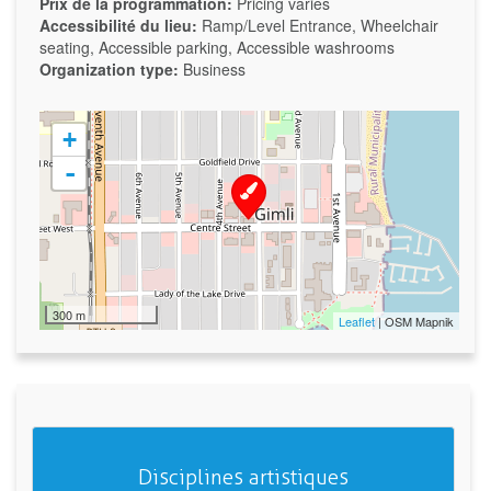
Prix de la programmation:
Pricing varies
Accessibilité du lieu:
Ramp/Level Entrance, Wheelchair
seating, Accessible parking, Accessible washrooms
Organization type:
Business
+
-
300 m
Leaflet
| OSM Mapnik
Disciplines artistiques