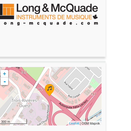
+
-
300 m
Leaflet
| OSM Mapnik