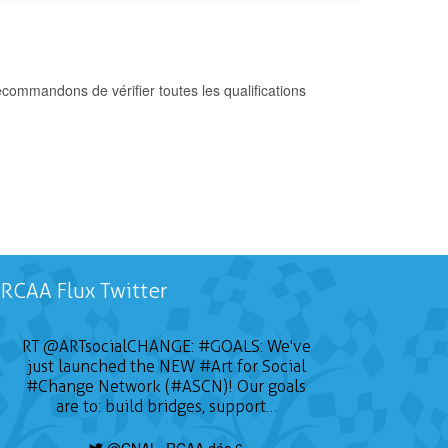
commandons de vérifier toutes les qualifications
RCAA Flux Twitter
RT
@ARTsocialCHANGE
:
#GOALS
: We've
just launched the NEW
#Art
for Social
#Change
Network (#ASCN)! Our goals
are to: build bridges, support…