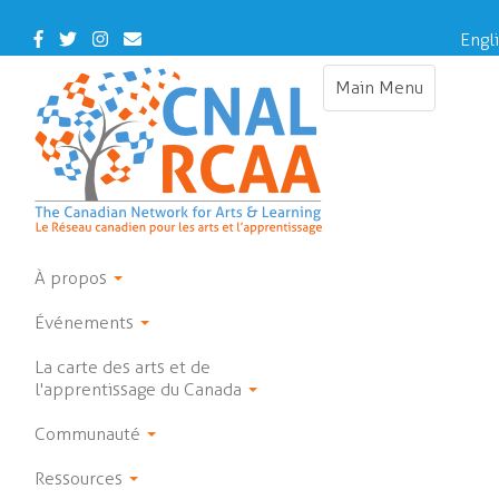
Skip
to
Facebook
Twitter
Instagram
Contact
Engl
main
Us
content
Main Menu
Toggle
navigation
À propos
Événements
La carte des arts et de
l'apprentissage du Canada
Communauté
Ressources