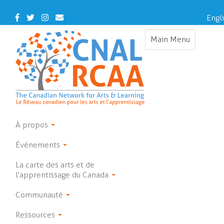
Skip
to
Facebook
Twitter
Instagram
Contact
Engl
main
Us
content
Main Menu
Toggle
navigation
À propos
Événements
La carte des arts et de
l'apprentissage du Canada
Communauté
Ressources