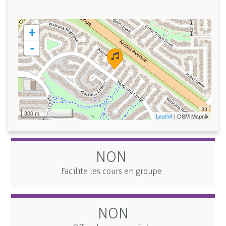
+
-
300 m
Leaflet
| OSM Mapnik
NON
Facilite les cours en groupe
NON