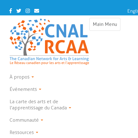
Skip
to
Facebook
Twitter
Instagram
Contact
Engl
main
Us
content
Main Menu
Toggle
navigation
À propos
Événements
La carte des arts et de
l'apprentissage du Canada
Communauté
Ressources