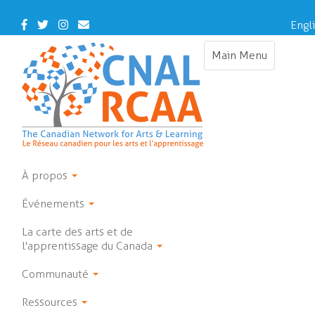
Skip
to
Facebook
Twitter
Instagram
Contact
Engl
main
Us
content
Main Menu
Toggle
navigation
À propos
Événements
La carte des arts et de
l'apprentissage du Canada
Communauté
Ressources