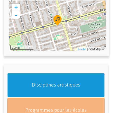
+
-
300 m
Leaflet
| OSM Mapnik
Disciplines artistiques
Programmes pour les écoles