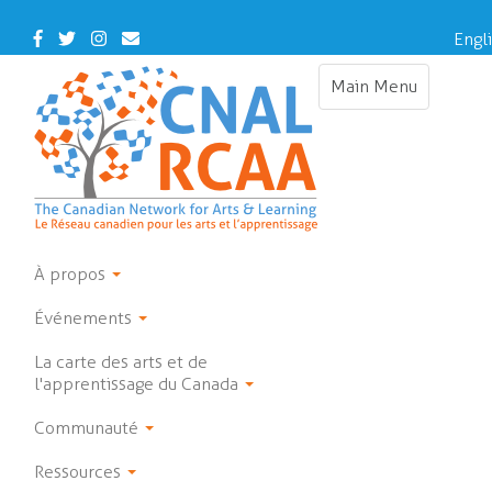
Skip
to
Facebook
Twitter
Instagram
Contact
Engl
main
Us
content
Main Menu
Toggle
navigation
À propos
Événements
La carte des arts et de
l'apprentissage du Canada
Communauté
Ressources