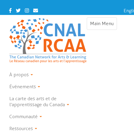
Skip
to
Facebook
Twitter
Instagram
Contact
Engl
main
Us
content
Main Menu
Toggle
navigation
À propos
Événements
La carte des arts et de
l'apprentissage du Canada
Communauté
Ressources