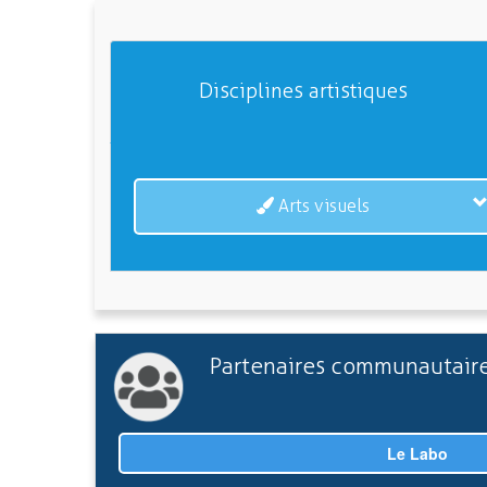
Disciplines artistiques
Arts visuels
Partenaires communautair
Le Labo