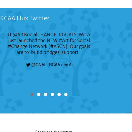
RCAA Flux Twitter
RT
@ARTsocialCHANGE
:
#GOALS
: We've
just launched the NEW
#Art
for Social
#Change
Network (#ASCN)! Our goals
are to: build bridges, support…
@CNAL_RCAA déc 6