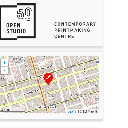
+
-
300 m
Leaflet
| OSM Mapnik