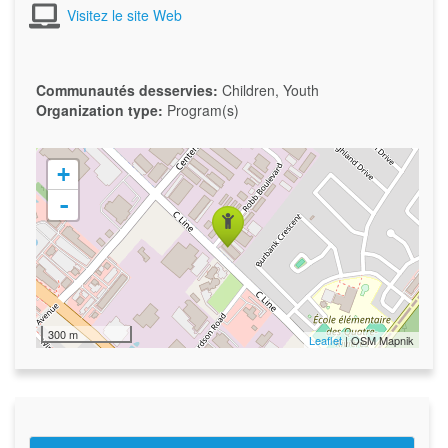
Visitez le site Web
Communautés desservies:
Children, Youth
Organization type:
Program(s)
+
-
300 m
Leaflet
| OSM Mapnik