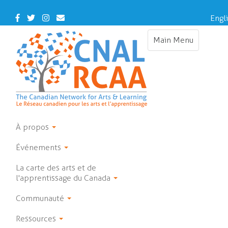
Skip
to
Facebook
Twitter
Instagram
Contact
Engl
main
Us
content
Main Menu
Toggle
navigation
À propos
Événements
La carte des arts et de
l'apprentissage du Canada
Communauté
Ressources