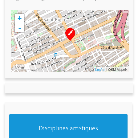
+
-
300 m
Leaflet
| OSM Mapnik
Disciplines artistiques