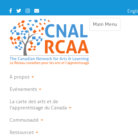
Skip
to
Facebook
Twitter
Instagram
Contact
Engl
main
Us
content
Main Menu
Toggle
navigation
À propos
Événements
La carte des arts et de
l'apprentissage du Canada
Communauté
Ressources