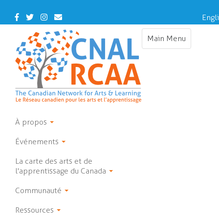
Skip
to
Facebook
Twitter
Instagram
Contact
Engl
main
Us
content
Main Menu
Toggle
navigation
À propos
Événements
La carte des arts et de
l'apprentissage du Canada
Communauté
Ressources