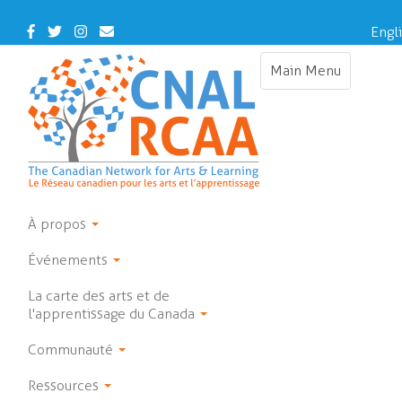
Skip
to
Facebook
Twitter
Instagram
Contact
Engl
main
Us
content
Main Menu
Toggle
navigation
À propos
Événements
La carte des arts et de
l'apprentissage du Canada
Communauté
Ressources