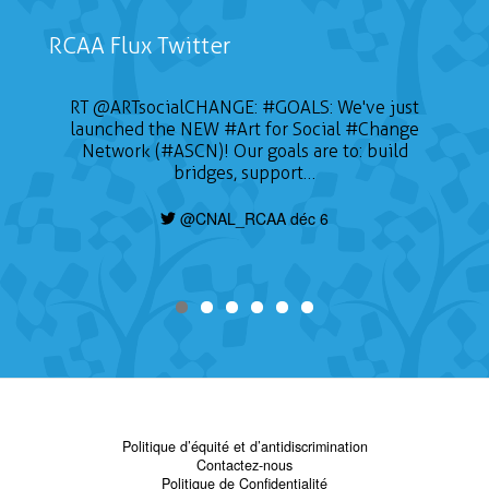
RCAA Flux Twitter
RT
@ARTsocialCHANGE
:
#GOALS
: We've just
launched the NEW
#Art
for Social
#Change
Network (#ASCN)! Our goals are to: build
bridges, support…
@CNAL_RCAA déc 6
Politique d’équité et d’antidiscrimination
Contactez-nous
Politique de Confidentialité