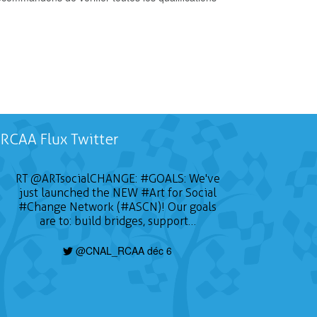
RCAA Flux Twitter
RT
@ARTsocialCHANGE
:
#GOALS
: We've
just launched the NEW
#Art
for Social
#Change
Network (#ASCN)! Our goals
are to: build bridges, support…
@CNAL_RCAA déc 6