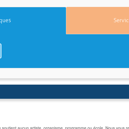
iques
Servic
e soutient aucun artiste, organisme, programme ou école. Nous vous re