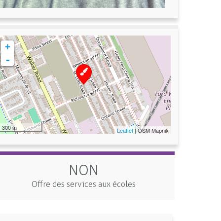
+
-
300 m
Leaflet
| OSM Mapnik
NON
Offre des services aux écoles